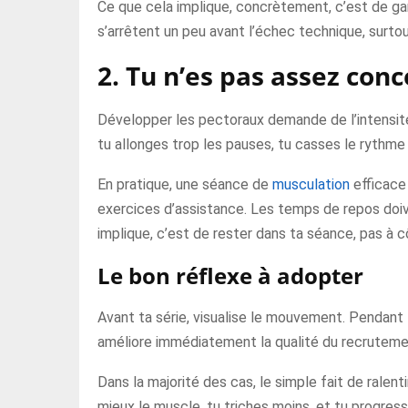
Ce que cela implique, concrètement, c’est de gard
s’arrêtent un peu avant l’échec technique, surto
2. Tu n’es pas assez con
Développer les pectoraux demande de l’intensité, 
tu allonges trop les pauses, tu casses le rythme 
En pratique, une séance de
musculation
efficace 
exercices d’assistance. Les temps de repos doive
implique, c’est de rester dans ta séance, pas à c
Le bon réflexe à adopter
Avant ta série, visualise le mouvement. Pendant l
améliore immédiatement la qualité du recrutemen
Dans la majorité des cas, le simple fait de rale
mieux le muscle, tu triches moins, et tu progress