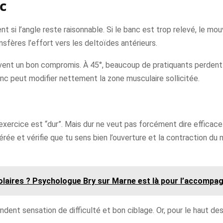
c
ent si l’angle reste raisonnable. Si le banc est trop relevé, le 
nsfères l’effort vers les deltoïdes antérieurs.
ouvent un bon compromis. À 45°, beaucoup de pratiquants perdent d
anc peut modifier nettement la zone musculaire sollicitée.
’exercice est “dur”. Mais dur ne veut pas forcément dire efficace
érée et vérifie que tu sens bien l’ouverture et la contraction du
colaires ? Psychologue Bry sur Marne est là pour l’accompa
ent sensation de difficulté et bon ciblage. Or, pour le haut des