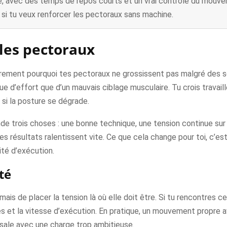
, avec des temps de repos courts et un vrai contrôle du mouv
i tu veux renforcer les pectoraux sans machine.
 les pectoraux
ûrement pourquoi tes pectoraux ne grossissent pas malgré des sé
 d’effort que d’un mauvais ciblage musculaire. Tu crois travaille
 si la posture se dégrade.
trois choses : une bonne technique, une tension continue sur 
es résultats ralentissent vite. Ce que cela change pour toi, c’est
ité d’exécution.
té
, mais de placer la tension là où elle doit être. Si tu rencontres c
tes et la vitesse d’exécution. En pratique, un mouvement propr
n sale avec une charge trop ambitieuse.