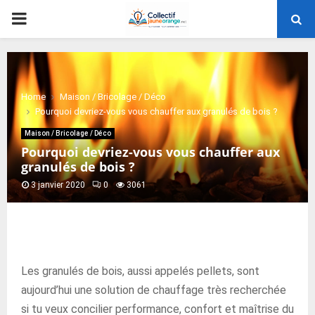
PRIMARY
MENU
Home
Maison / Bricolage / Déco
Pourquoi devriez-vous vous chauffer aux granulés de bois ?
Maison / Bricolage / Déco
Pourquoi devriez-vous vous chauffer aux
granulés de bois ?
3 janvier 2020
0
3061
Les granulés de bois, aussi appelés pellets, sont
aujourd’hui une solution de chauffage très recherchée
si tu veux concilier performance, confort et maîtrise du